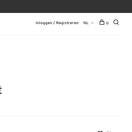
Inloggen / Registreren
NL
0
t