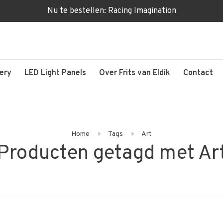
Nu te bestellen: Racing Imagination
lery
LED Light Panels
Over Frits van Eldik
Contact
Home
Tags
Art
Producten getagd met Ar