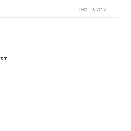
Toon 1 - 0 van 0
.com