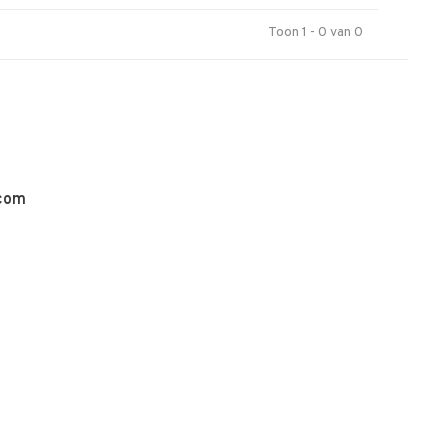
Toon 1 - 0 van 0
.com