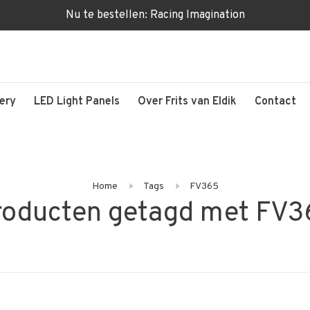
Nu te bestellen: Racing Imagination
lery
LED Light Panels
Over Frits van Eldik
Contact
Home
Tags
FV365
roducten getagd met FV3