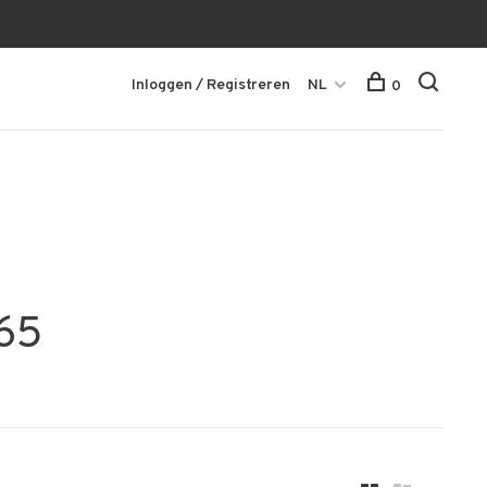
Inloggen / Registreren
NL
0
65